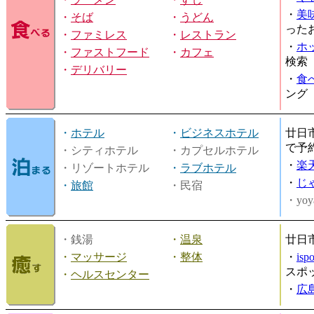
・
美
・
そば
・
うどん
った
・
ファミレス
・
レストラン
・
ホ
・
ファストフード
・
カフェ
検索
・
デリバリー
・
食
ング
・
ホテル
・
ビジネスホテル
廿日
で予
・シティホテル
・カプセルホテル
・
楽
・リゾートホテル
・
ラブホテル
・
じ
・
旅館
・民宿
・yoy
・銭湯
・
温泉
廿日
・
マッサージ
・
整体
・
is
スポ
・
ヘルスセンター
・
広