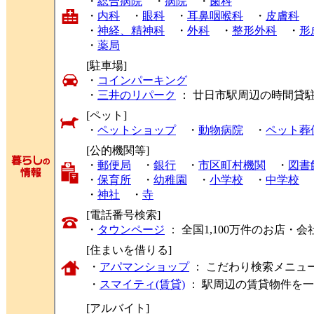
・
総合病院
・
病院
・
歯科
・
内科
・
眼科
・
耳鼻咽喉科
・
皮膚科
・
神経、精神科
・
外科
・
整形外科
・
形
・
薬局
[駐車場]
・
コインパーキング
・
三井のリパーク
： 廿日市駅周辺の時間貸
[ペット]
・
ペットショップ
・
動物病院
・
ペット葬
[公的機関等]
・
郵便局
・
銀行
・
市区町村機関
・
図書
・
保育所
・
幼稚園
・
小学校
・
中学校
・
神社
・
寺
[電話番号検索]
・
タウンページ
： 全国1,100万件のお店
[住まいを借りる]
・
アパマンショップ
： こだわり検索メニュ
・
スマイティ(賃貸)
： 駅周辺の賃貸物件を
[アルバイト]