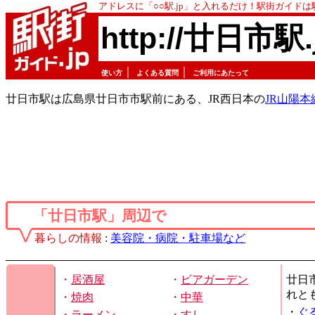
アドレスに「○○駅.jp」と入れるだけ！駅街ガイド
http://廿日市駅.
｜
｜
使い方
よくある質問
ご利用にあたって
廿日市駅は広島県廿日市市駅前にある、JR西日本の
JR山陽本
「廿日市駅」周辺で
暮らしの情報
:
美容院・病院・駐車場など
・
居酒屋
・
ビアガーデン
廿日
れと
・
焼肉
・
中華
・
ぐ
・
ラーメン
・
すし