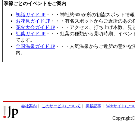
季節ごとのイベントをご案内
初詣ガイド.JP
・・・神社約600か所の初詣スポット情
お花見ガイド.JP
・・・有名スポットからご近所のあの桜
花火大会ガイド.JP
・・・アクセス、打ち上げ本数、見
紅葉ガイド.JP
・・・紅葉の種類から見頃時期、イベン
てます。
全国温泉ガイド.JP
・・・人気温泉からご近所の意外な
内。
会社案内
｜
このサービスについて
｜
掲載記事
｜
Webサイトにつ
Copyright©2