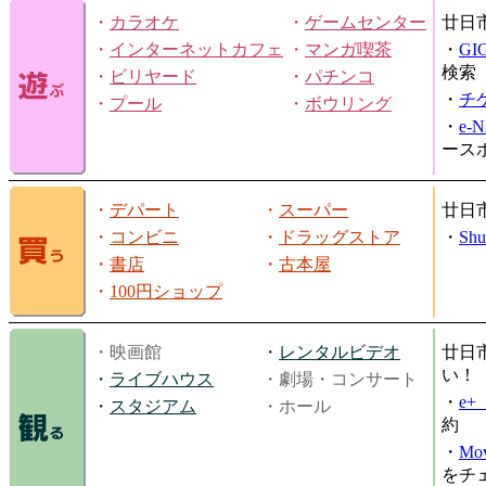
・
カラオケ
・
ゲームセンター
廿日
・
インターネットカフェ
・
マンガ喫茶
・
GI
検索
・
ビリヤード
・
パチンコ
・
チ
・
プール
・
ボウリング
・
e-
ース
・
デパート
・
スーパー
廿日
・
コンビニ
・
ドラッグストア
・
Shu
・
書店
・
古本屋
・
100円ショップ
・映画館
・
レンタルビデオ
廿日
い！
・
ライブハウス
・劇場・コンサート
・
e
・
スタジアム
・ホール
約
・
Mov
をチ