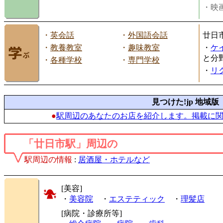
・映画
・
英会話
・
外国語会話
廿日
・
教養教室
・
趣味教室
・
ケ
と分
・
各種学校
・
専門学校
・
リ
見つけた!jp 地域版
●
駅周辺のあなたのお店を紹介します。掲載に
「廿日市駅」周辺の
駅周辺の情報
:
居酒屋・ホテルなど
[美容]
・
美容院
・
エステティック
・
理髪店
[病院・診療所等]